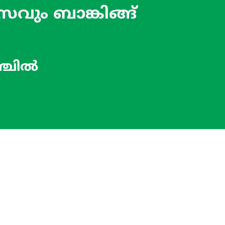
വും ബാങ്കിങ്ങ്
ഞ്ചിൽ