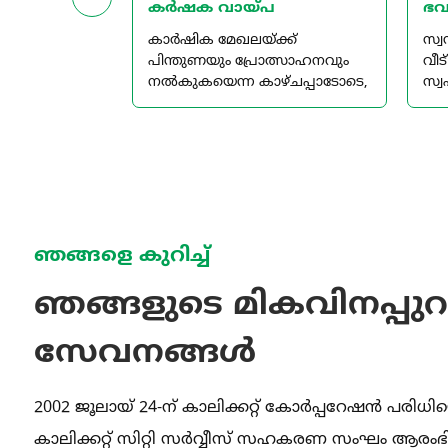
െൻ്റർ
കർഷക വായ്പ
ഭവ
ളവരിൽ
കാർഷിക മേഖലയ്ക്ക്
സ്വ
കളുടെ
പിന്തുണയും പ്രോത്സാഹനവും
വീട
ിമമായി
നൽകുകയെന്ന കാഴ്ചപ്പാടോടെ,
സ്വ
നതിനുള്ള
കാലിക്കറ്റ് സിറ്റി സർവ്വീസ്
വർദ
ിസിസ്.
സഹകരണ സംഘം
നിർ
ഞങ്ങളെ കുറിച്ച്
ഞങ്ങളുടെ മികവിനപ്പുറമ
സേവനങ്ങൾ
2002 ജൂലായ് 24-ന് കാലിക്കറ്റ് കോർപ്പറേഷൻ പരി
കാലിക്കറ്റ് സിറ്റി സർവ്വീസ് സഹകരണ സംഘം ആരംഭിച