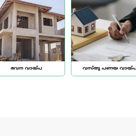
ഭവന വായ്പ
വസ്തു പണയ വായ്