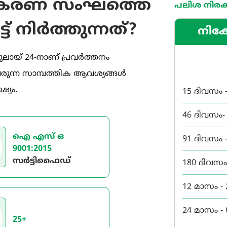
സഹകരണ സംഘത്തെ
പലിശ നിരക
്ട് നിർത്തുന്നത്?
നിക
ൂലായ് 24-നാണ് പ്രവർത്തനം
ചുവരുന്ന സാമ്പത്തിക ആവശ്യങ്ങൾ
്യം.
15 ദിവസം 
46 ദിവസം-
ഐ എസ് ഒ
91 ദിവസം 
9001:2015
സർട്ടിഫൈഡ്
180 ദിവസം
12 മാസം -
24 മാസം -
25+