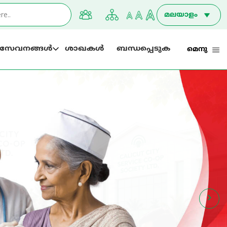
മലയാളം
ഇംഗ്ലീഷ്
സേവനങ്ങൾ
ശാഖകൾ
ബന്ധപ്പെടുക
മെനു
›