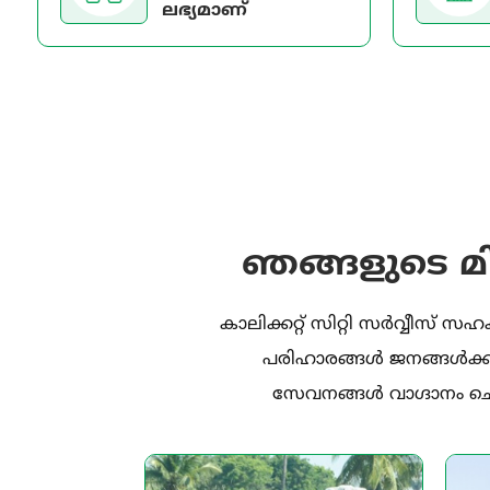
ലഭ്യമാണ്
ഞങ്ങളുടെ മി
കാലിക്കറ്റ് സിറ്റി സർവ്വീ
പരിഹാരങ്ങൾ ജനങ്ങൾക്ക
സേവനങ്ങൾ വാഗ്ദാനം ചെയ്
ൻസ്