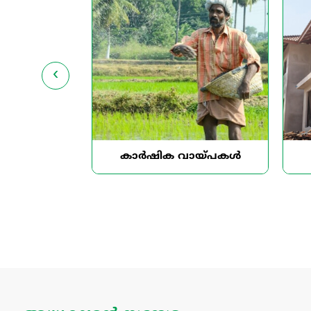
‹
കാർഷിക വായ്പകൾ