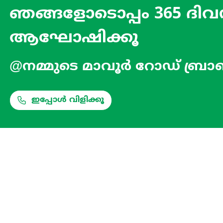
ഞങ്ങളോടൊപ്പം 365 ദിവസ
ആഘോഷിക്കൂ
@നമ്മുടെ മാവൂർ റോഡ് ബ്രാ
ഇപ്പോൾ വിളിക്കൂ